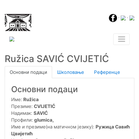
·
·
Ružica SAVIĆ CVIJETIĆ
Основни подаци
Школовање
Референце
Основни подаци
Име:
Ružica
Презиме:
CVIJETIĆ
Надимак:
SAVIĆ
Профили:
glumica,
Име и презиме(на матичном језику):
Ружица Савић
Цвијетић