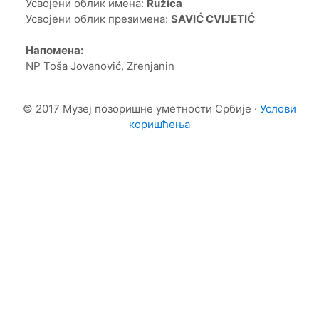
Усвојени облик имена:
Ružica
Усвојени облик презимена:
SAVIĆ CVIJETIĆ
Напомена:
NP Toša Jovanović, Zrenjanin
© 2017 Музеј позоришне уметности Србије ·
Услови
коришћења