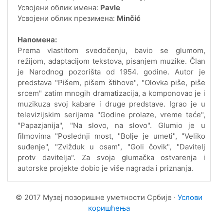
Усвојени облик имена:
Pavle
Усвојени облик презимена:
Minčić
Напомена:
Prema vlastitom svedočenju, bavio se glumom,
režijom, adaptacijom tekstova, pisanjem muzike. Član
je Narodnog pozorišta od 1954. godine. Autor je
predstava "Pišem, pišem štihove", "Olovka piše, piše
srcem" zatim mnogih dramatizacija, a komponovao je i
muzikuza svoj kabare i druge predstave. Igrao je u
televizijskim serijama "Godine prolaze, vreme teće",
"Papazjanija", "Na slovo, na slovo". Glumio je u
filmovima "Poslednji most, "Bolje je umeti", "Veliko
suđenje", "Zvižduk u osam", "Goli čovik", "Davitelj
protv davitelja". Za svoja glumačka ostvarenja i
autorske projekte dobio je više nagrada i priznanja.
© 2017 Музеј позоришне уметности Србије ·
Услови
коришћења