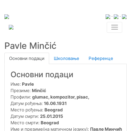
·
·
Pavle Minčić
Основни подаци
Школовање
Референце
Основни подаци
Име:
Pavle
Презиме:
Minčić
Профили:
glumac, kompozitor, pisac,
Датум рођења:
16.06.1931
Место рођења:
Beograd
Датум смрти:
25.01.2015
Место смрти:
Beograd
Име и презиме(на матичном језику):
Павле Минчић