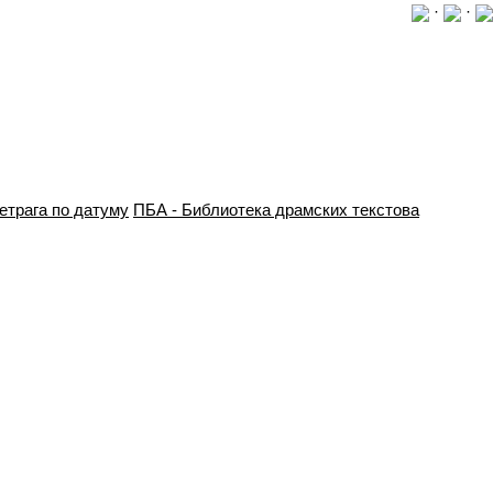
·
·
етрага по датуму
ПБА - Библиотека драмских текстова