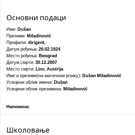
Основни подаци
Име:
Dušan
Презиме:
Miladinović
Профили:
dirigent,
Датум рођења:
20.02.1924
Место рођења:
Beograd
Датум смрти:
30.12.2007
Место смрти:
Linc, Austrija
Име и презиме(на матичном језику):
Dušan Miladinović
Усвојени облик имена:
Dušan
Усвојени облик презимена:
Miladinović
Напомена:
Школовање