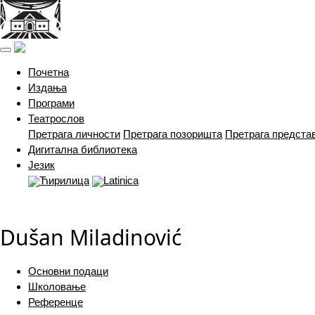
(current)
Почетна
Издања
Програми
Театрослов
Претрага личности
Претрага позоришта
Претрага предста
Дигитална библиотека
Језик
Ћирилица
Latinica
Dušan Miladinović
Основни подаци
Школовање
Референце