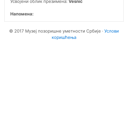
Усвојени облик презимена:
Vesnić
Напомена:
© 2017 Музеј позоришне уметности Србије ·
Услови
коришћења