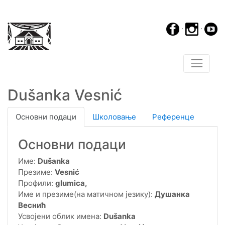
·
·
Dušanka Vesnić
Основни подаци
Школовање
Референце
Основни подаци
Име:
Dušanka
Презиме:
Vesnić
Профили:
glumica,
Име и презиме(на матичном језику):
Душанка
Веснић
Усвојени облик имена:
Dušanka