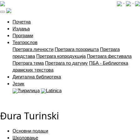
·
·
(current)
Почетна
Издања
Програми
Театрослов
Претрага личности
Претрага позоришта
Претрага
представа
Претрага копродукција
Претрага фестивала
Претрага тема
Претрага по датуму
ПБА - Библиотека
драмских текстова
Дигитална библиотека
Језик
Ћирилица
Latinica
Đura Turinski
Основни подаци
Школовање