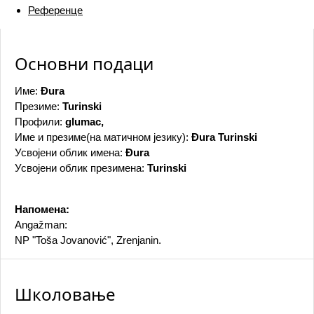
Референце
Основни подаци
Име:
Đura
Презиме:
Turinski
Профили:
glumac,
Име и презиме(на матичном језику):
Đura Turinski
Усвојени облик имена:
Đura
Усвојени облик презимена:
Turinski
Напомена:
Angažman:
NP "Toša Jovanović", Zrenjanin.
Школовање