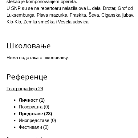
stekao je komponovanjem opereta.
U SNP su se na repertoaru nalazila ova L. dela: Drotar, Grof od
Luksemburga, Plava mazurka, Fraskita, Ševa, Ciganska ljubav,
Klo-Klo, Zemlja smeška i Vesela udovica.
Школовање
Нема података о школовању.
Референце
Театрографија
24
Личност (1)
Позоришта (0)
Представе (23)
Инопредставе (0)
Фестивали (0)