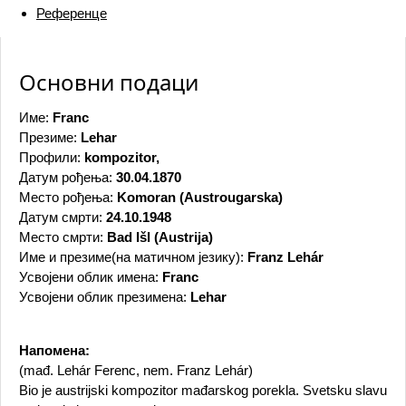
Референце
Основни подаци
Име:
Franc
Презиме:
Lehar
Профили:
kompozitor,
Датум рођења:
30.04.1870
Место рођења:
Komoran (Austrougarska)
Датум смрти:
24.10.1948
Место смрти:
Bad Išl (Austrija)
Име и презиме(на матичном језику):
Franz Lehár
Усвојени облик имена:
Franc
Усвојени облик презимена:
Lehar
Напомена:
(mađ. Lehár Ferenc, nem. Franz Lehár)
Bio je austrijski kompozitor mađarskog porekla. Svetsku slavu