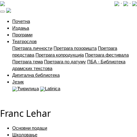
·
·
(current)
Почетна
Издања
Програми
Театрослов
Претрага личности
Претрага позоришта
Претрага
представа
Претрага копродукција
Претрага фестивала
Претрага тема
Претрага по датуму
ПБА - Библиотека
драмских текстова
Дигитална библиотека
Језик
Ћирилица
Latinica
Franc Lehar
Основни подаци
Школовање