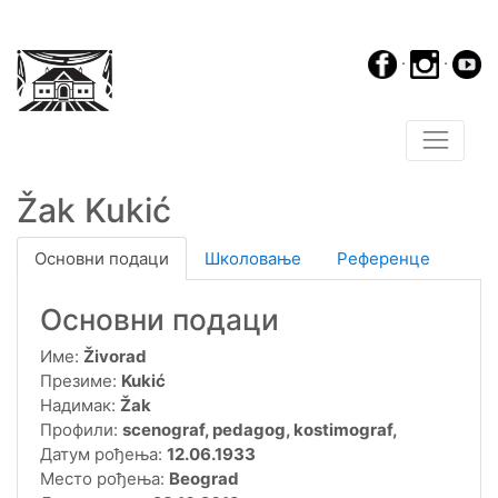
·
·
Žak Kukić
Основни подаци
Школовање
Референце
Основни подаци
Име:
Živorad
Презиме:
Kukić
Надимак:
Žak
Профили:
scenograf, pedagog, kostimograf,
Датум рођења:
12.06.1933
Место рођења:
Beograd