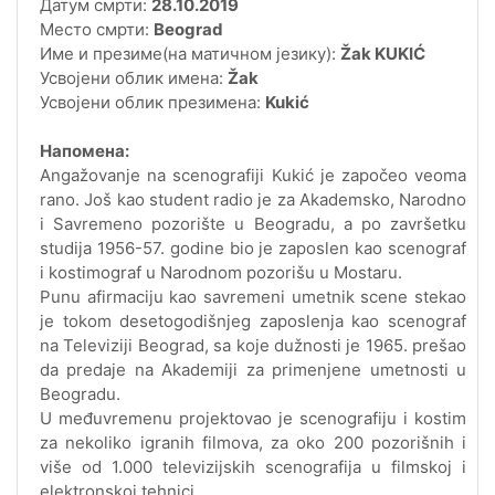
Датум смрти:
28.10.2019
Место смрти:
Beograd
Име и презиме(на матичном језику):
Žak KUKIĆ
Усвојени облик имена:
Žak
Усвојени облик презимена:
Kukić
Напомена:
Angažovanje na scenografiji Kukić je započeo veoma
rano. Još kao student radio je za Akademsko, Narodno
i Savremeno pozorište u Beogradu, a po završetku
studija 1956-57. godine bio je zaposlen kao scenograf
i kostimograf u Narodnom pozorišu u Mostaru.
Punu afirmaciju kao savremeni umetnik scene stekao
je tokom desetogodišnjeg zaposlenja kao scenograf
na Televiziji Beograd, sa koje dužnosti je 1965. prešao
da predaje na Akademiji za primenjene umetnosti u
Beogradu.
U međuvremenu projektovao je scenografiju i kostim
za nekoliko igranih filmova, za oko 200 pozorišnih i
više od 1.000 televizijskih scenografija u filmskoj i
elektronskoj tehnici.