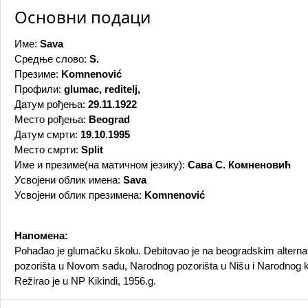
Основни подаци
Име:
Sava
Средње слово:
S.
Презиме:
Komnenović
Профили:
glumac, reditelj,
Датум рођења:
29.11.1922
Место рођења:
Beograd
Датум смрти:
19.10.1995
Место смрти:
Split
Име и презиме(на матичном језику):
Сава С. Комненовић
Усвојени облик имена:
Sava
Усвојени облик презимена:
Komnenović
Напомена:
Pohađao je glumačku školu. Debitovao je na beogradskim alterna
pozorišta u Novom sadu, Narodnog pozorišta u Nišu i Narodnog kazal
Režirao je u NP Kikindi, 1956.g.