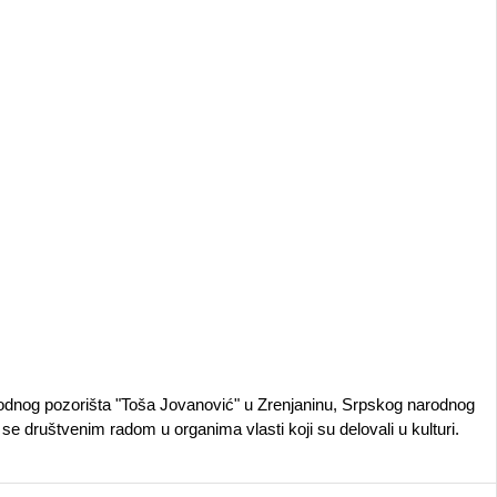
rodnog pozorišta "Toša Jovanović" u Zrenjaninu, Srpskog narodnog
se društvenim radom u organima vlasti koji su delovali u kulturi.