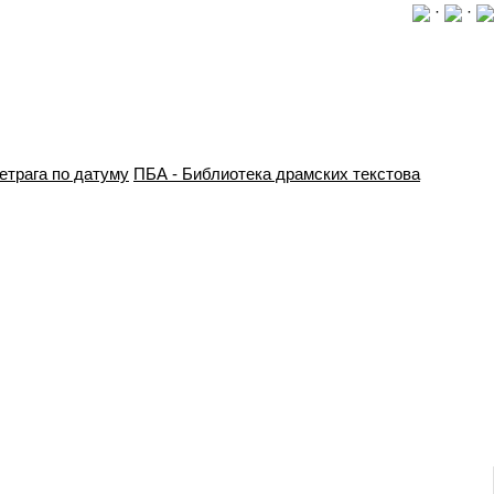
·
·
етрага по датуму
ПБА - Библиотека драмских текстова