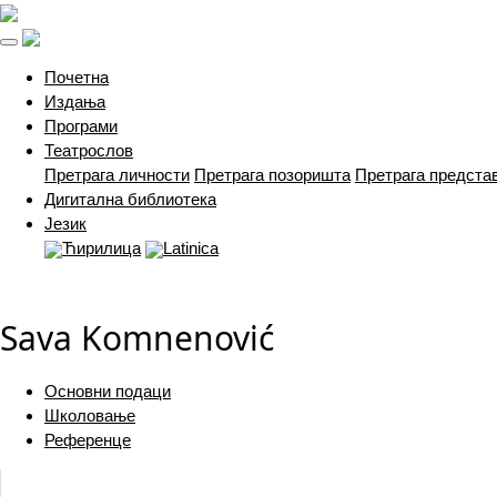
(current)
Почетна
Издања
Програми
Театрослов
Претрага личности
Претрага позоришта
Претрага предста
Дигитална библиотека
Језик
Ћирилица
Latinica
Sava Komnenović
Основни подаци
Школовање
Референце