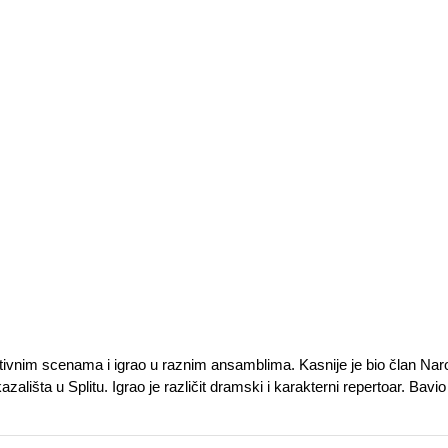
tivnim scenama i igrao u raznim ansamblima. Kasnije je bio član Na
išta u Splitu. Igrao je različit dramski i karakterni repertoar. Bavio 