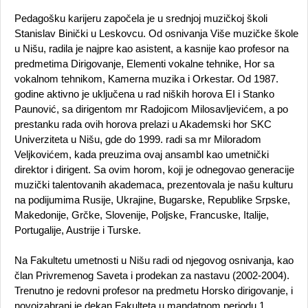
Pedagošku karijeru započela je u srednjoj muzičkoj školi
Stanislav Binički u Leskovcu. Od osnivanja Više muzičke škole
u Nišu, radila je najpre kao asistent, a kasnije kao profesor na
predmetima Dirigovanje, Elementi vokalne tehnike, Hor sa
vokalnom tehnikom, Kamerna muzika i Orkestar. Od 1987.
godine aktivno je uključena u rad niških horova EI i Stanko
Paunović, sa dirigentom mr Radojicom Milosavljevićem, a po
prestanku rada ovih horova prelazi u Akademski hor SKC
Univerziteta u Nišu, gde do 1999. radi sa mr Miloradom
Veljkovićem, kada preuzima ovaj ansambl kao umetnički
direktor i dirigent. Sa ovim horom, koji je odnegovao generacije
muzički talentovanih akademaca, prezentovala je našu kulturu
na podijumima Rusije, Ukrajine, Bugarske, Republike Srpske,
Makedonije, Grčke, Slovenije, Poljske, Francuske, Italije,
Portugalije, Austrije i Turske.
Na Fakultetu umetnosti u Nišu radi od njegovog osnivanja, kao
član Privremenog Saveta i prodekan za nastavu (2002-2004).
Trenutno je redovni profesor na predmetu Horsko dirigovanje, i
novoizabrani je dekan Fakulteta u mandatnom periodu 1.