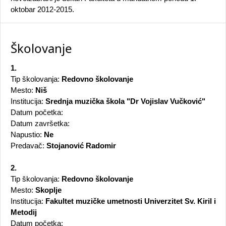
oktobar 2012-2015.
Školovanje
1.
Tip školovanja:
Redovno školovanje
Mesto:
Niš
Institucija:
Srednja muzička škola "Dr Vojislav Vučković"
Datum početka:
Datum završetka:
Napustio:
Ne
Predavač:
Stojanović Radomir
2.
Tip školovanja:
Redovno školovanje
Mesto:
Skoplje
Institucija:
Fakultet muzičke umetnosti Univerzitet Sv. Kiril i
Metodij
Datum početka: