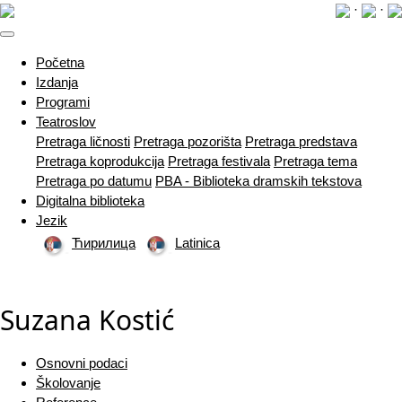
·
·
(current)
Početna
Izdanja
Programi
Teatroslov
Pretraga ličnosti
Pretraga pozorišta
Pretraga predstava
Pretraga koprodukcija
Pretraga festivala
Pretraga tema
Pretraga po datumu
PBA - Biblioteka dramskih tekstova
Digitalna biblioteka
Jezik
Ћирилица
Latinica
Suzana Kostić
Osnovni podaci
Školovanje