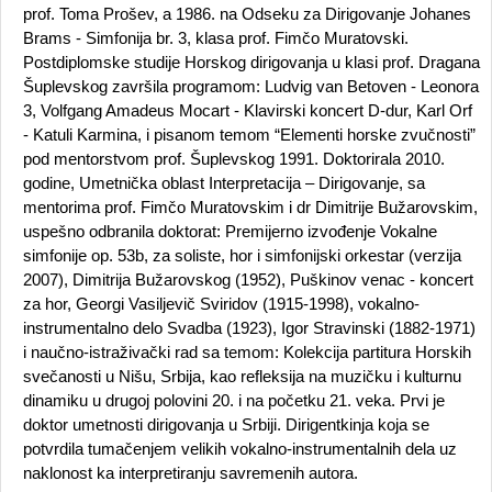
prof. Toma Prošev, a 1986. na Odseku za Dirigovanje Johanes
Brams - Simfonija br. 3, klasa prof. Fimčo Muratovski.
Postdiplomske studije Horskog dirigovanja u klasi prof. Dragana
Šuplevskog završila programom: Ludvig van Betoven - Leonora
3, Volfgang Amadeus Mocart - Klavirski koncert D-dur, Karl Orf
- Katuli Karmina, i pisanom temom “Elementi horske zvučnosti”
pod mentorstvom prof. Šuplevskog 1991. Doktorirala 2010.
godine, Umetnička oblast Interpretacija – Dirigovanje, sa
mentorima prof. Fimčo Muratovskim i dr Dimitrije Bužarovskim,
uspešno odbranila doktorat: Premijerno izvođenje Vokalne
simfonije op. 53b, za soliste, hor i simfonijski orkestar (verzija
2007), Dimitrija Bužarovskog (1952), Puškinov venac - koncert
za hor, Georgi Vasiljevič Sviridov (1915-1998), vokalno-
instrumentalno delo Svadba (1923), Igor Stravinski (1882-1971)
i naučno-istraživački rad sa temom: Kolekcija partitura Horskih
svečanosti u Nišu, Srbija, kao refleksija na muzičku i kulturnu
dinamiku u drugoj polovini 20. i na početku 21. veka. Prvi je
doktor umetnosti dirigovanja u Srbiji. Dirigentkinja koja se
potvrdila tumačenjem velikih vokalno-instrumentalnih dela uz
naklonost ka interpretiranju savremenih autora.