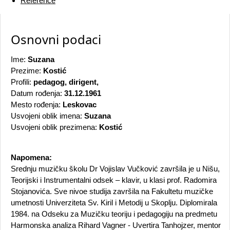
Reference
Osnovni podaci
Ime:
Suzana
Prezime:
Kostić
Profili:
pedagog, dirigent,
Datum rođenja:
31.12.1961
Mesto rođenja:
Leskovac
Usvojeni oblik imena:
Suzana
Usvojeni oblik prezimena:
Kostić
Napomena:
Srednju muzičku školu Dr Vojislav Vučković završila je u Nišu,
Teorijski i Instrumentalni odsek – klavir, u klasi prof. Radomira
Stojanovića. Sve nivoe studija završila na Fakultetu muzičke
umetnosti Univerziteta Sv. Kiril i Metodij u Skoplju. Diplomirala
1984. na Odseku za Muzičku teoriju i pedagogiju na predmetu
Harmonska analiza Rihard Vagner - Uvertira Tanhojzer, mentor