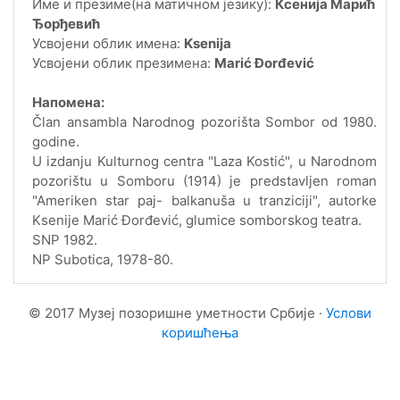
Име и презиме(на матичном језику):
Ксенија Марић
Ђорђевић
Усвојени облик имена:
Ksenija
Усвојени облик презимена:
Marić Đorđević
Напомена:
Član ansambla Narodnog pozorišta Sombor od 1980.
godine.
U izdanju Kulturnog centra "Laza Kostić", u Narodnom
pozorištu u Somboru (1914) je predstavljen roman
"Ameriken star paj- balkanuša u tranziciji", autorke
Ksenije Marić Đorđević, glumice somborskog teatra.
SNP 1982.
NP Subotica, 1978-80.
© 2017 Музеј позоришне уметности Србије ·
Услови
коришћења