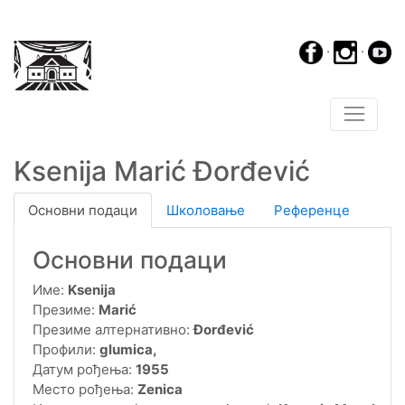
·
·
Ksenija Marić Đorđević
Основни подаци
Школовање
Референце
Основни подаци
Име:
Ksenija
Презиме:
Marić
Презиме алтернативно:
Đorđević
Профили:
glumica,
Датум рођења:
1955
Место рођења:
Zenica