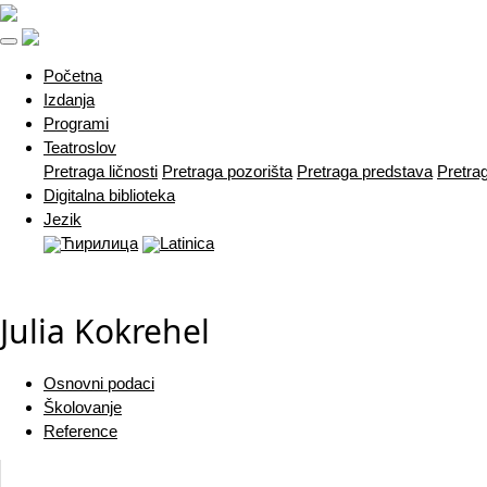
(current)
Početna
Izdanja
Programi
Teatroslov
Pretraga ličnosti
Pretraga pozorišta
Pretraga predstava
Pretra
Digitalna biblioteka
Jezik
Ћирилица
Latinica
Julia Kokrehel
Osnovni podaci
Školovanje
Reference