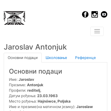
·
·
Jaroslav Antonjuk
Основни подаци
Школовање
Референце
Основни подаци
Име:
Jaroslav
Презиме:
Antonjuk
Профили:
reditelj,
Датум рођења:
23.03.1963
Место рођења:
Hajnówce, Poljska
Име и презиме(на матичном језику):
Jaroslaw