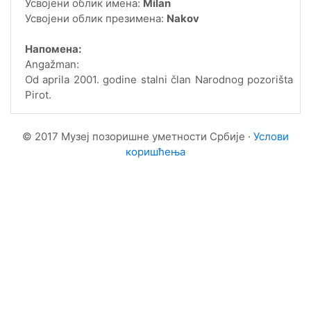
Усвојени облик имена:
Milan
Усвојени облик презимена:
Nakov
Напомена:
Angažman:
Od aprila 2001. godine stalni član Narodnog pozorišta
Pirot.
© 2017 Музеј позоришне уметности Србије ·
Услови
коришћења