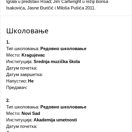
Igrala u predstavi Road; Jim Cartwright u režiji Borisa
Isakovića, Jasne Đuričić i Miloša Pušića 2011.
Школовање
1.
Тип школовања:
Редовно школовање
Место:
Kragujevac
Институција:
Srednja muzička škola
Датум почетка:
Датум завршетка:
Напустио:
Не
Предавач:
2.
Тип школовања:
Редовно школовање
Место:
Novi Sad
Институција:
Akademija umetnosti
Датум почетка: