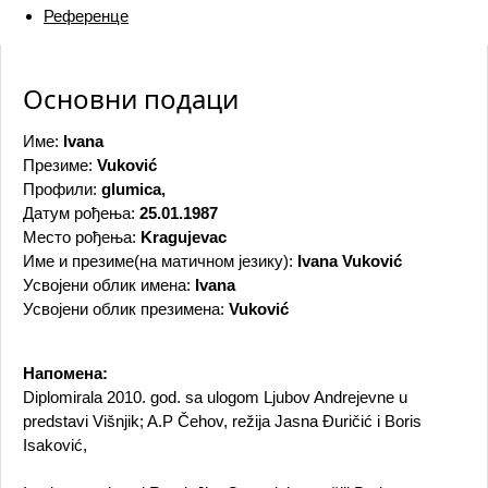
Референце
Основни подаци
Име:
Ivana
Презиме:
Vuković
Профили:
glumica,
Датум рођења:
25.01.1987
Место рођења:
Kragujevac
Име и презиме(на матичном језику):
Ivana Vuković
Усвојени облик имена:
Ivana
Усвојени облик презимена:
Vuković
Напомена:
Diplomirala 2010. god. sa ulogom Ljubov Andrejevne u
predstavi Višnjik; A.P Čehov, režija Jasna Đuričić i Boris
Isaković,