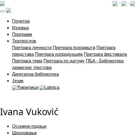
·
·
(current)
Почетна
Издања
Програми
Театрослов
Претрага личности
Претрага позоришта
Претрага
представа
Претрага копродукција
Претрага фестивала
Претрага тема
Претрага по датуму
ПБА - Библиотека
драмских текстова
Дигитална библиотека
Језик
Ћирилица
Latinica
Ivana Vuković
Основни подаци
Школовање