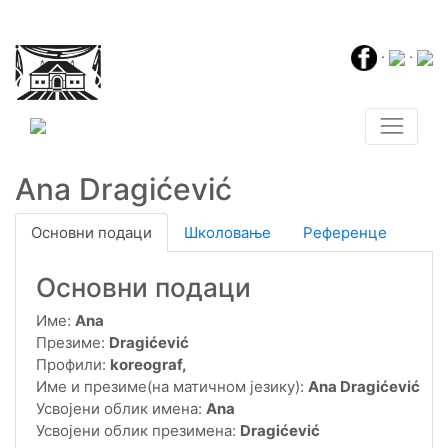
·
·
Ana Dragićević
Основни подаци
Школовање
Референце
Основни подаци
Име:
Ana
Презиме:
Dragićević
Профили:
koreograf,
Име и презиме(на матичном језику):
Ana Dragićević
Усвојени облик имена:
Ana
Усвојени облик презимена:
Dragićević