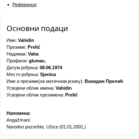
Референце
Основни подаци
Име:
Vahidin
Презиме:
Prelić
Надимак:
Vaha
Профили:
glumac,
Датум рођења:
08.06.1974
Место рођења:
Sjenica
Име и презиме(на матичном језику):
Вахидин Прелић
Усвојени облик имена:
Vahidin
Усвојени облик презимена:
Prelić
Напомена:
Angažmani:
Narodno pozorište, Užice (01.01.2001.)