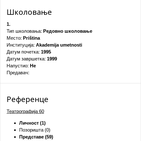
Школовање
1.
Тип школовања:
Редовно школовање
Место:
Priština
Институција:
Akademija umetnosti
Датум почетка:
1995
Датум завршетка:
1999
Напустио:
Не
Предавач:
Референце
Театрографија
60
Личност (1)
Позоришта (0)
Представе (59)