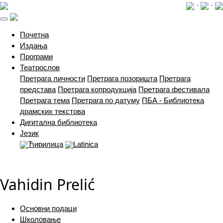
·
·
(current)
Почетна
Издања
Програми
Театрослов
Претрага личности
Претрага позоришта
Претрага
представа
Претрага копродукција
Претрага фестивала
Претрага тема
Претрага по датуму
ПБА - Библиотека
драмских текстова
Дигитална библиотека
Језик
Ћирилица
Latinica
Vahidin Prelić
Основни подаци
Школовање