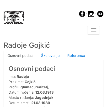
·
·
Radoje Gojkić
Osnovni podaci
Školovanje
Reference
Osnovni podaci
Ime:
Radoje
Prezime:
Gojkić
Profili:
glumac, reditelj,
Datum rođenja:
12.03.1913
Mesto rođenja:
Jagodnjak
Datum smrti:
21.03.1989