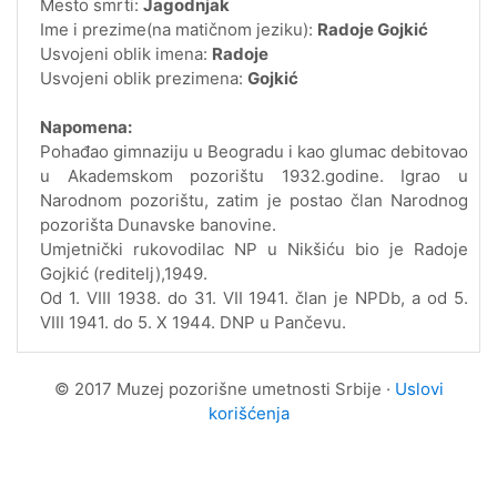
Mesto smrti:
Jagodnjak
Ime i prezime(na matičnom jeziku):
Radoje Gojkić
Usvojeni oblik imena:
Radoje
Usvojeni oblik prezimena:
Gojkić
Napomena:
Pohađao gimnaziju u Beogradu i kao glumac debitovao
u Akademskom pozorištu 1932.godine. Igrao u
Narodnom pozorištu, zatim je postao član Narodnog
pozorišta Dunavske banovine.
Umjetnički rukovodilac NP u Nikšiću bio je Radoje
Gojkić (reditelj),1949.
Od 1. VIII 1938. do 31. VII 1941. član je NPDb, a od 5.
VIII 1941. do 5. X 1944. DNP u Pančevu.
© 2017 Muzej pozorišne umetnosti Srbije ·
Uslovi
korišćenja