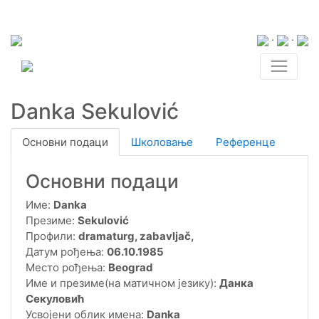
·
·
Danka Sekulović
Основни подаци
Школовање
Референце
Основни подаци
Име:
Danka
Презиме:
Sekulović
Профили:
dramaturg, zabavljač,
Датум рођења:
06.10.1985
Место рођења:
Beograd
Име и презиме(на матичном језику):
Данка
Секуловић
Усвојени облик имена:
Danka