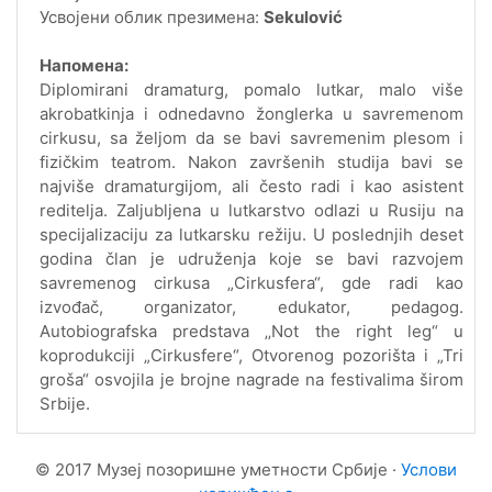
Усвојени облик презимена:
Sekulović
Напомена:
Diplomirani dramaturg, pomalo lutkar, malo više
akrobatkinja i odnedavno žonglerka u savremenom
cirkusu, sa željom da se bavi savremenim plesom i
fizičkim teatrom. Nakon završenih studija bavi se
najviše dramaturgijom, ali često radi i kao asistent
reditelja. Zaljubljena u lutkarstvo odlazi u Rusiju na
specijalizaciju za lutkarsku režiju. U poslednjih deset
godina član je udruženja koje se bavi razvojem
savremenog cirkusa „Cirkusfera“, gde radi kao
izvođač, organizator, edukator, pedagog.
Autobiografska predstava ‚‚Not the right leg“ u
koprodukciji „Cirkusfere“, Otvorenog pozorišta i „Tri
groša“ osvojila je brojne nagrade na festivalima širom
Srbije.
© 2017 Музеј позоришне уметности Србије ·
Услови