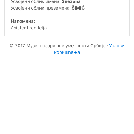
Усвојени облик имена:
Snežana
Усвојени облик презимена:
ŠIMIĆ
Напомена:
Asistent reditelja
© 2017 Музеј позоришне уметности Србије ·
Услови
коришћења