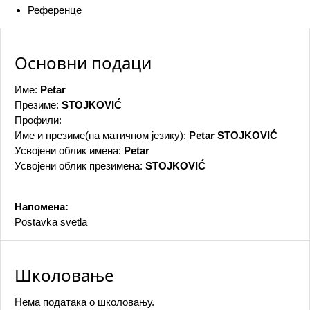
Референце
Основни подаци
Име:
Petar
Презиме:
STOJKOVIĆ
Профили:
Име и презиме(на матичном језику):
Petar STOJKOVIĆ
Усвојени облик имена:
Petar
Усвојени облик презимена:
STOJKOVIĆ
Напомена:
Postavka svetla
Школовање
Нема података о школовању.