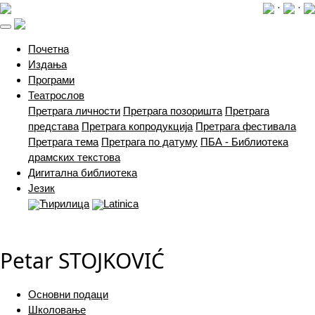
·
·
(current)
Почетна
Издања
Програми
Театрослов
Претрага личности
Претрага позоришта
Претрага
представа
Претрага копродукција
Претрага фестивала
Претрага тема
Претрага по датуму
ПБА - Библиотека
драмских текстова
Дигитална библиотека
Језик
Ћирилица
Latinica
Petar STOJKOVIĆ
Основни подаци
Школовање