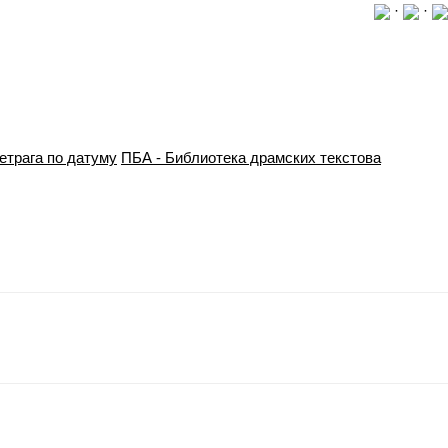
·
·
етрага по датуму
ПБА - Библиотека драмских текстова