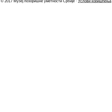
© 2017 Музеј позоришне уметности Србије ·
Услови коришћења