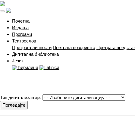
(current)
Почетна
Издања
Програми
Театрослов
Претрага личности
Претрага позоришта
Претрага предста
Дигитална библиотека
Језик
Ћирилица
Latinica
Тип дигитализације:
Погледајте