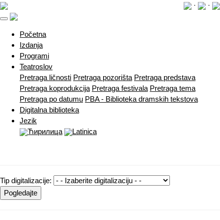
·
·
(current)
Početna
Izdanja
Programi
Teatroslov
Pretraga ličnosti
Pretraga pozorišta
Pretraga predstava
Pretraga koprodukcija
Pretraga festivala
Pretraga tema
Pretraga po datumu
PBA - Biblioteka dramskih tekstova
Digitalna biblioteka
Jezik
Ћирилица
Latinica
Tip digitalizacije:
Pogledajte