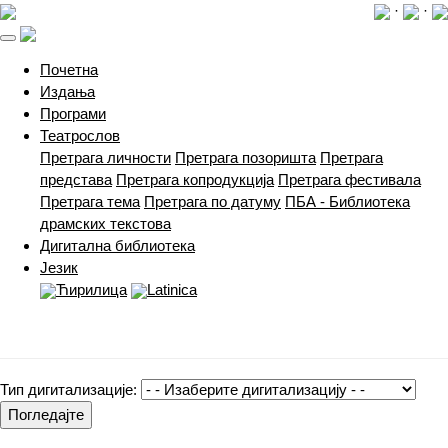
·
·
(current)
Почетна
Издања
Програми
Театрослов
Претрага личности
Претрага позоришта
Претрага
представа
Претрага копродукција
Претрага фестивала
Претрага тема
Претрага по датуму
ПБА - Библиотека
драмских текстова
Дигитална библиотека
Језик
Ћирилица
Latinica
Тип дигитализације:
Погледајте