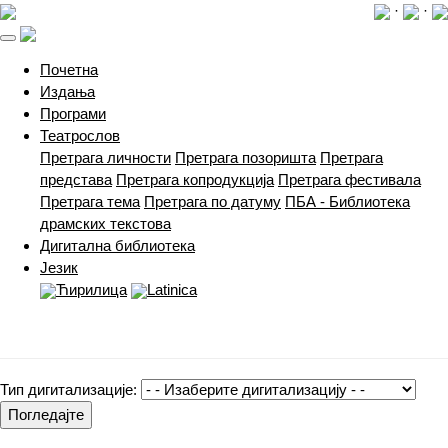
·
·
(current)
Почетна
Издања
Програми
Театрослов
Претрага личности
Претрага позоришта
Претрага
представа
Претрага копродукција
Претрага фестивала
Претрага тема
Претрага по датуму
ПБА - Библиотека
драмских текстова
Дигитална библиотека
Језик
Ћирилица
Latinica
Тип дигитализације:
Погледајте