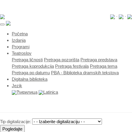
·
·
(current)
Početna
Izdanja
Programi
Teatroslov
Pretraga ličnosti
Pretraga pozorišta
Pretraga predstava
Pretraga koprodukcija
Pretraga festivala
Pretraga tema
Pretraga po datumu
PBA - Biblioteka dramskih tekstova
Digitalna biblioteka
Jezik
Ћирилица
Latinica
Tip digitalizacije:
Pogledajte