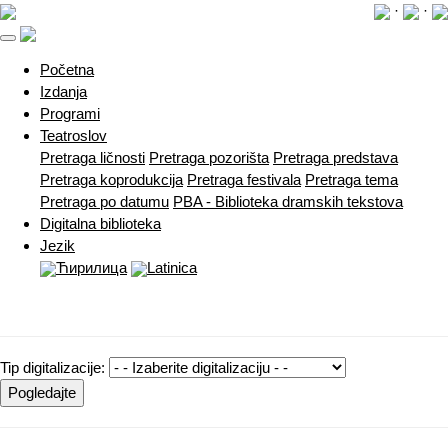
·
·
(current)
Početna
Izdanja
Programi
Teatroslov
Pretraga ličnosti
Pretraga pozorišta
Pretraga predstava
Pretraga koprodukcija
Pretraga festivala
Pretraga tema
Pretraga po datumu
PBA - Biblioteka dramskih tekstova
Digitalna biblioteka
Jezik
Ћирилица
Latinica
Tip digitalizacije:
Pogledajte