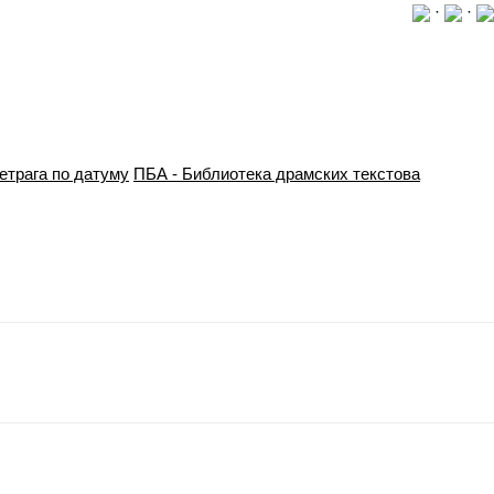
·
·
етрага по датуму
ПБА - Библиотека драмских текстова