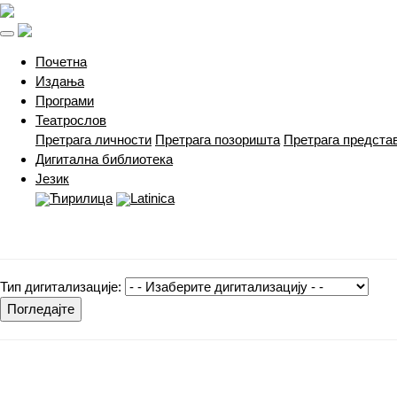
(current)
Почетна
Издања
Програми
Театрослов
Претрага личности
Претрага позоришта
Претрага предста
Дигитална библиотека
Језик
Ћирилица
Latinica
Тип дигитализације:
Погледајте