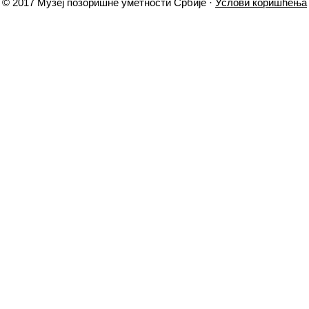
© 2017 Музеј позоришне уметности Србије ·
Услови коришћења