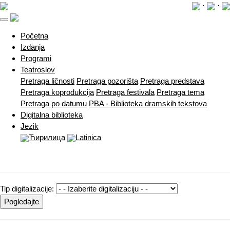
·
·
(current)
Početna
Izdanja
Programi
Teatroslov
Pretraga ličnosti
Pretraga pozorišta
Pretraga predstava
Pretraga koprodukcija
Pretraga festivala
Pretraga tema
Pretraga po datumu
PBA - Biblioteka dramskih tekstova
Digitalna biblioteka
Jezik
Ћирилица
Latinica
Tip digitalizacije:
Pogledajte