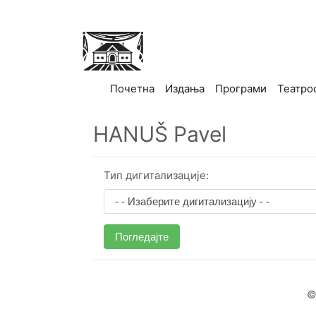
(current)
Почетна
Издања
Програми
Театро
HANUŠ Pavel
Тип дигитализације:
Погледајте
©