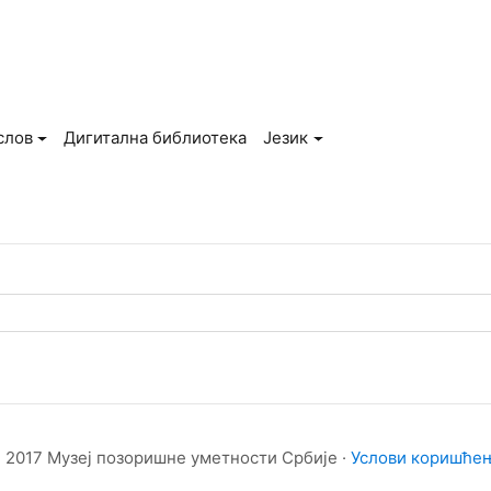
слов
Дигитална библиотека
Језик
 2017 Музеј позоришне уметности Србије ·
Услови коришће