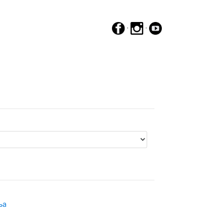
·
·
ња