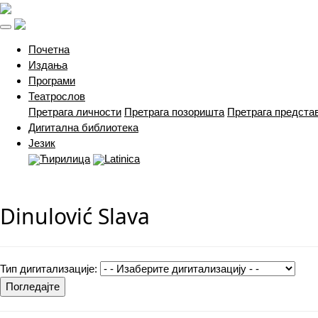
(current)
Почетна
Издања
Програми
Театрослов
Претрага личности
Претрага позоришта
Претрага предста
Дигитална библиотека
Језик
Ћирилица
Latinica
Dinulović Slava
Тип дигитализације:
Погледајте