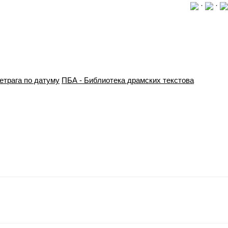
·
·
етрага по датуму
ПБА - Библиотека драмских текстова