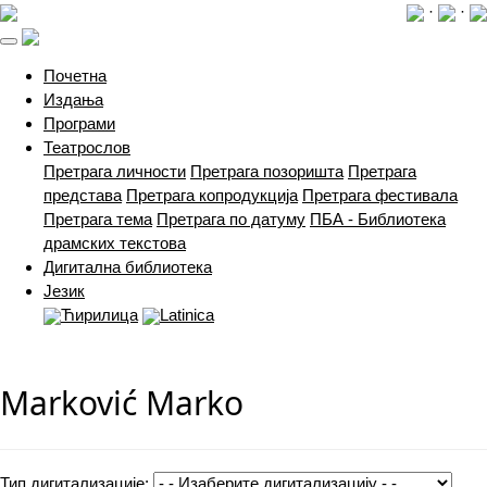
·
·
(current)
Почетна
Издања
Програми
Театрослов
Претрага личности
Претрага позоришта
Претрага
представа
Претрага копродукција
Претрага фестивала
Претрага тема
Претрага по датуму
ПБА - Библиотека
драмских текстова
Дигитална библиотека
Језик
Ћирилица
Latinica
Marković Marko
Тип дигитализације: