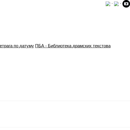
·
·
етрага по датуму
ПБА - Библиотека драмских текстова