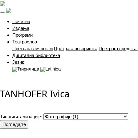
(current)
Почетна
Издања
Програми
Театрослов
Претрага личности
Претрага позоришта
Претрага предста
Дигитална библиотека
Језик
Ћирилица
Latinica
TANHOFER Ivica
Тип дигитализације:
Погледајте