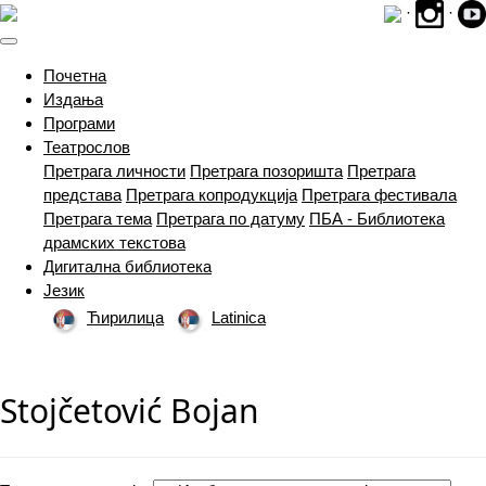
·
·
(current)
Почетна
Издања
Програми
Театрослов
Претрага личности
Претрага позоришта
Претрага
представа
Претрага копродукција
Претрага фестивала
Претрага тема
Претрага по датуму
ПБА - Библиотека
драмских текстова
Дигитална библиотека
Језик
Ћирилица
Latinica
Stojčetović Bojan