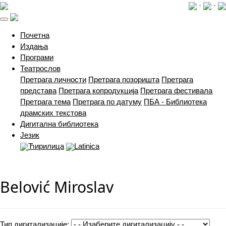
·
·
(current)
Почетна
Издања
Програми
Театрослов
Претрага личности
Претрага позоришта
Претрага
представа
Претрага копродукција
Претрага фестивала
Претрага тема
Претрага по датуму
ПБА - Библиотека
драмских текстова
Дигитална библиотека
Језик
Ћирилица
Latinica
Belović Miroslav
Тип дигитализације: