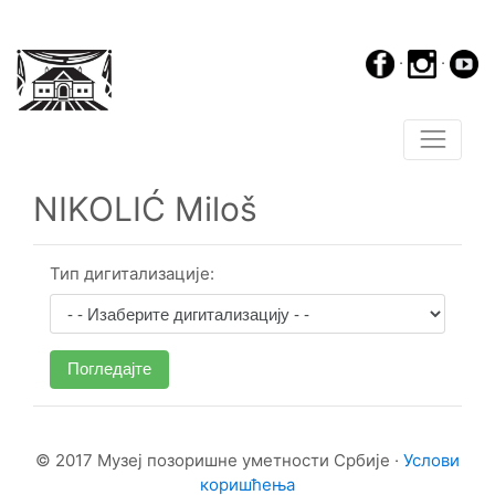
·
·
NIKOLIĆ Miloš
Тип дигитализације:
Погледајте
© 2017 Музеј позоришне уметности Србије ·
Услови
коришћења