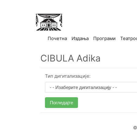
(current)
Почетна
Издања
Програми
Театро
CIBULA Adika
Тип дигитализације:
Погледајте
©