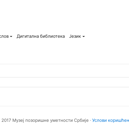
слов
Дигитална библиотека
Језик
 2017 Музеј позоришне уметности Србије ·
Услови коришће