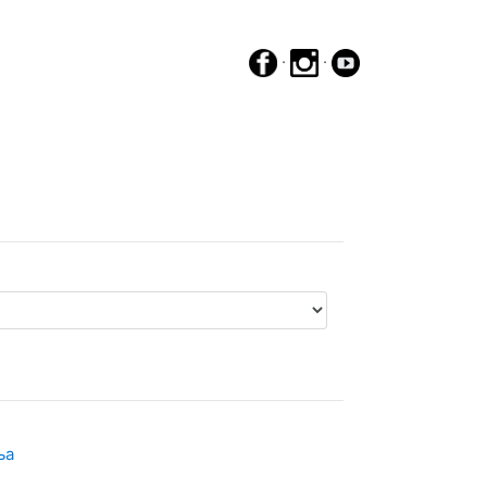
·
·
ња