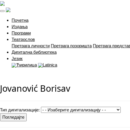
(current)
Почетна
Издања
Програми
Театрослов
Претрага личности
Претрага позоришта
Претрага предста
Дигитална библиотека
Језик
Ћирилица
Latinica
Jovanović Borisav
Тип дигитализације:
Погледајте