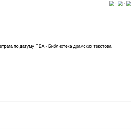
·
·
етрага по датуму
ПБА - Библиотека драмских текстова