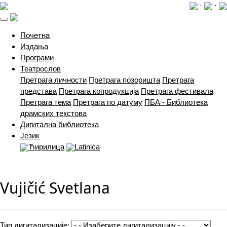
·
·
(current)
Почетна
Издања
Програми
Театрослов
Претрага личности
Претрага позоришта
Претрага
представа
Претрага копродукција
Претрага фестивала
Претрага тема
Претрага по датуму
ПБА - Библиотека
драмских текстова
Дигитална библиотека
Језик
Ћирилица
Latinica
Vujičić Svetlana
Тип дигитализације: