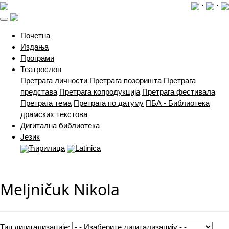
·
·
(current)
Почетна
Издања
Програми
Театрослов
Претрага личности
Претрага позоришта
Претрага
представа
Претрага копродукција
Претрага фестивала
Претрага тема
Претрага по датуму
ПБА - Библиотека
драмских текстова
Дигитална библиотека
Језик
Ћирилица
Latinica
Meljničuk Nikola
Тип дигитализације: