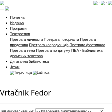
·
·
(current)
Почетна
Издања
Програми
Театрослов
Претрага личности
Претрага позоришта
Претрага
представа
Претрага копродукција
Претрага фестивала
Претрага тема
Претрага по датуму
ПБА - Библиотека
драмских текстова
Дигитална библиотека
Језик
Ћирилица
Latinica
Vrtačnik Fedor
Тип дигитализације: