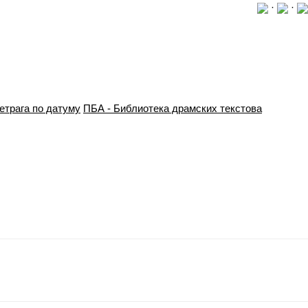
·
·
етрага по датуму
ПБА - Библиотека драмских текстова