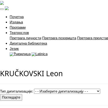
(current)
Почетна
Издања
Програми
Театрослов
Претрага личности
Претрага позоришта
Претрага предста
Дигитална библиотека
Језик
Ћирилица
Latinica
KRUČKOVSKI Leon
Тип дигитализације:
Погледајте