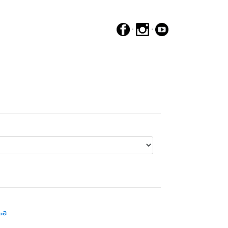
·
·
ња