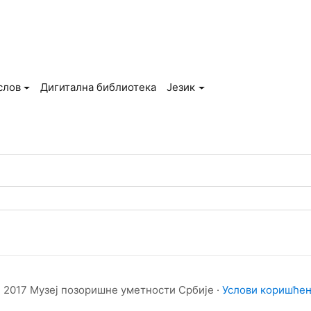
слов
Дигитална библиотека
Језик
 2017 Музеј позоришне уметности Србије ·
Услови коришће