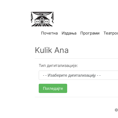
(current)
Почетна
Издања
Програми
Театро
Kulik Ana
Тип дигитализације:
Погледајте
©