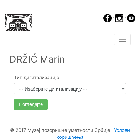
·
·
DRŽIĆ Marin
Тип дигитализације:
Погледајте
© 2017 Музеј позоришне уметности Србије ·
Услови
коришћења