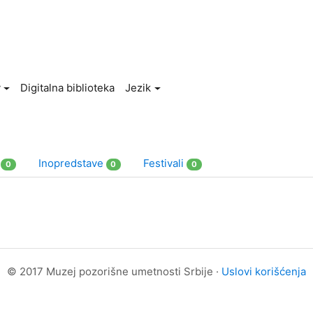
v
Digitalna biblioteka
Jezik
a
Inopredstave
Festivali
0
0
0
© 2017 Muzej pozorišne umetnosti Srbije ·
Uslovi korišćenja