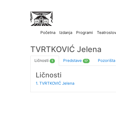
(current)
Početna
Izdanja
Programi
Teatroslo
TVRTKOVIĆ Jelena
Ličnosti
Predstave
Pozorišt
1
17
Ličnosti
1. TVRTKOVIĆ Jelena