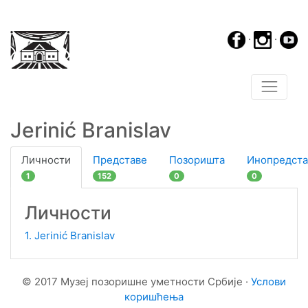
·
·
Jerinić Branislav
Личности
Представе
Позоришта
Инопредста
1
152
0
0
Личности
1. Jerinić Branislav
© 2017 Музеј позоришне уметности Србије ·
Услови
коришћења