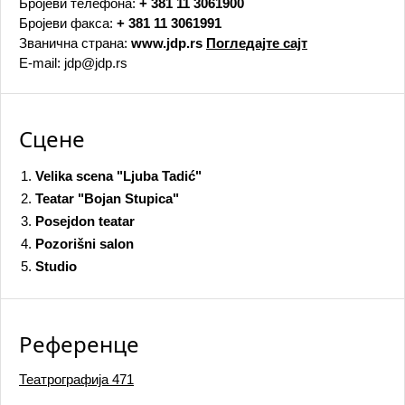
Бројеви телефона:
+ 381 11 3061900
Бројеви факса:
+ 381 11 3061991
Званична страна:
www.jdp.rs
Погледајте сајт
E-mail: jdp@jdp.rs
Сцене
1.
Velika scena "Ljuba Tadić"
2.
Teatar "Bojan Stupica"
3.
Posejdon teatar
4.
Pozorišni salon
5.
Studio
Референце
Театрографија
471