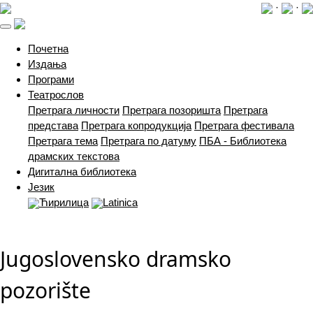
·
·
(current)
Почетна
Издања
Програми
Театрослов
Претрага личности
Претрага позоришта
Претрага
представа
Претрага копродукција
Претрага фестивала
Претрага тема
Претрага по датуму
ПБА - Библиотека
драмских текстова
Дигитална библиотека
Језик
Ћирилица
Latinica
Jugoslovensko dramsko
pozorište