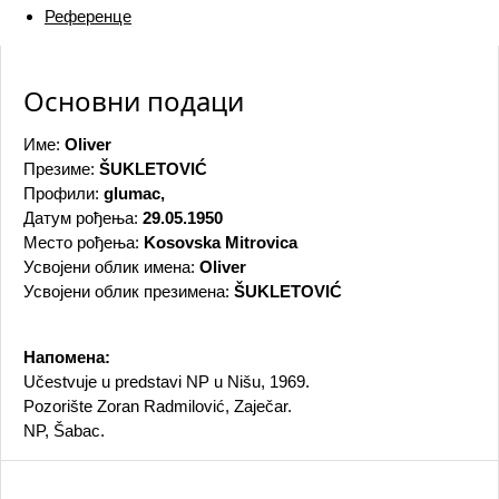
Референце
Основни подаци
Име:
Oliver
Презиме:
ŠUKLETOVIĆ
Профили:
glumac,
Датум рођења:
29.05.1950
Место рођења:
Kosovska Mitrovica
Усвојени облик имена:
Oliver
Усвојени облик презимена:
ŠUKLETOVIĆ
Напомена:
Učestvuje u predstavi NP u Nišu, 1969.
Pozorište Zoran Radmilović, Zaječar.
NP, Šabac.