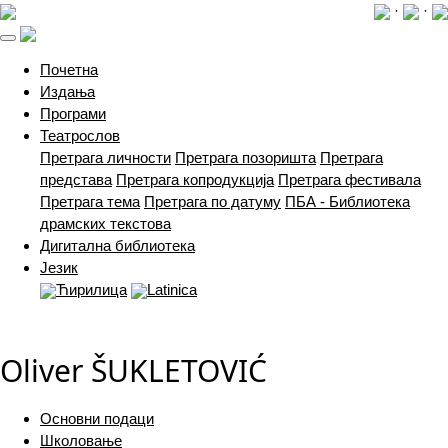
·
·
(current)
Почетна
Издања
Програми
Театрослов
Претрага личности
Претрага позоришта
Претрага
представа
Претрага копродукција
Претрага фестивала
Претрага тема
Претрага по датуму
ПБА - Библиотека
драмских текстова
Дигитална библиотека
Језик
Ћирилица
Latinica
Oliver ŠUKLETOVIĆ
Основни подаци
Школовање