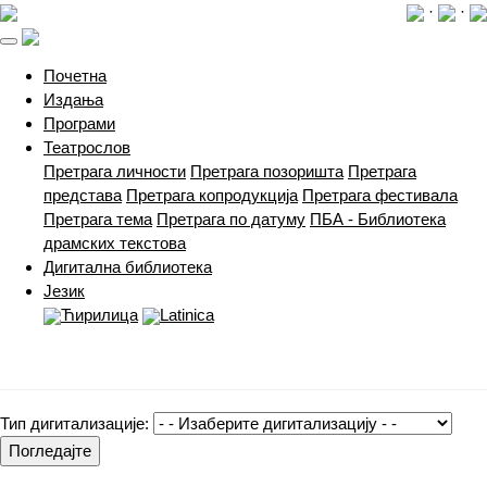
·
·
(current)
Почетна
Издања
Програми
Театрослов
Претрага личности
Претрага позоришта
Претрага
представа
Претрага копродукција
Претрага фестивала
Претрага тема
Претрага по датуму
ПБА - Библиотека
драмских текстова
Дигитална библиотека
Језик
Ћирилица
Latinica
Тип дигитализације:
Погледајте